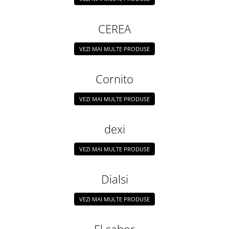
Napolitane/Pișcoturi
Biscuiți/Fursecuri
CEREA
Cereale / Fulgi / Musli
VEZI MAI MULTE PRODUSE
Gustări
Bomboane / Acadele / Jeleuri
Cornito
Băuturi
VEZI MAI MULTE PRODUSE
Ciocolată
Tartinabile
dexi
VEZI MAI MULTE PRODUSE
Dialsi
VEZI MAI MULTE PRODUSE