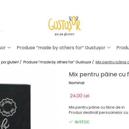
șor
Produse ”made by others for” Gustușor
Prod
Mix pentru pâine c
 pa gluten! /
Produse ”made by others for” Gustușor /
Mix pentru pâine cu f
Nominal
24,00 Lei
Mix pentru pâine cu fibre de in
Produs destinat persoanelor cu 
IN STOC