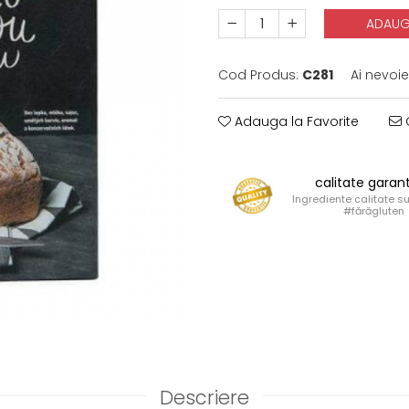
ADAUG
Cod Produs:
C281
Ai nevoie
Adauga la Favorite
C
calitate garan
Ingrediente calitate s
#fărăgluten
Descriere