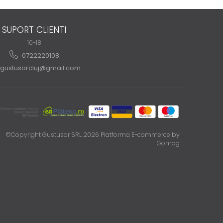
SUPORT CLIENTI
10-18
0722220108
gustusorcluj@gmail.com
©Copyright Gustusor SRL 2026
Platforma E-commerce by
Gomag