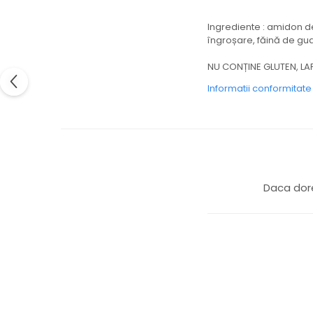
Ingrediente : amidon de 
îngroșare, făină de gua
NU CONȚINE GLUTEN, LAP
Informatii conformitat
Daca dore