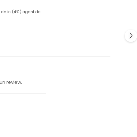
nă de in (4%) agent de
un review.