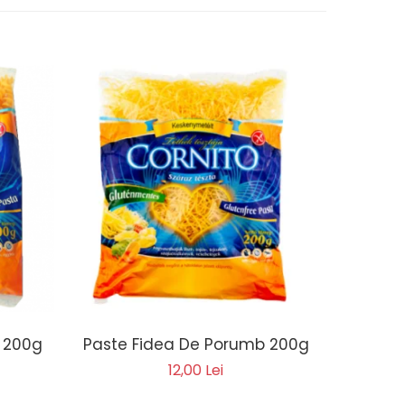
b 200g
Paste Fidea De Porumb 200g
Paste Pa
12,00 Lei