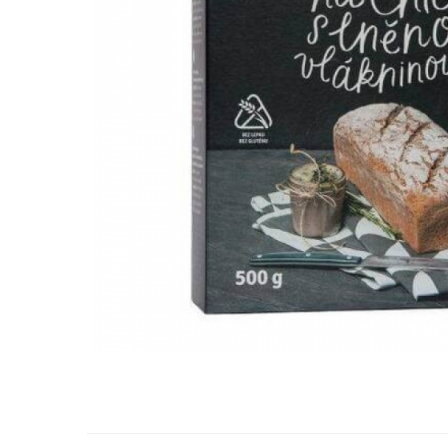
Biscuiți/Fursecuri
Cereale / Fulgi / Musli
Gustări
Bomboane / Acadele / Jeleuri
Băuturi
Ciocolată
Tartinabile