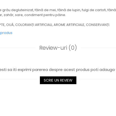
grâu degluteinizat, făină de mei, făină de lupin, fulgi de cartofi, făi
r, zahăr, sare, condiment pentru pâine.
TE, OUĂ, COLORANȚI ARTIFICIALI, AROME ARTIFICIALE, CONSERVANȚI.
e produs
Review-uri
(0)
sti sa iti exprimi parerea despre acest produs poti adauga 
SCRIE UN REVIEW