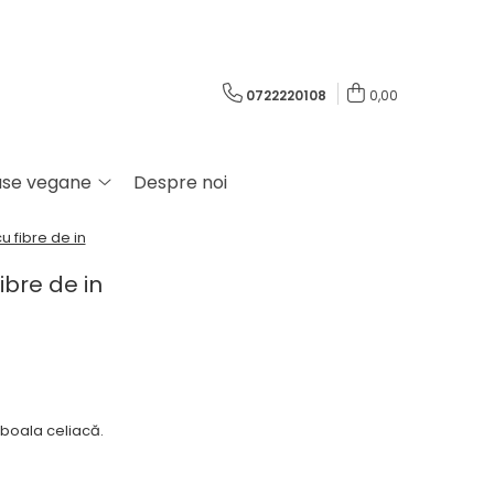
0722220108
0,00
use vegane
Despre noi
u fibre de in
ibre de in
boala celiacă.