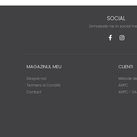
SOCIAL
Urmareste-ne in social m
MAGAZINUL MEU
CLIENTI
Despre noi
Metode de
Termeni si Conditii
ANPC
Contact
ANPC - SA