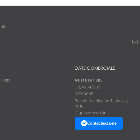
edia
DATE COMERCIALE
 Plata
Gustusor SRL
J12/4234/2017
L
37853805
Bulevardul Nicolae Titulescu,
nr. 18
Cluj-Napoca, Cluj
Contacteaza-ne