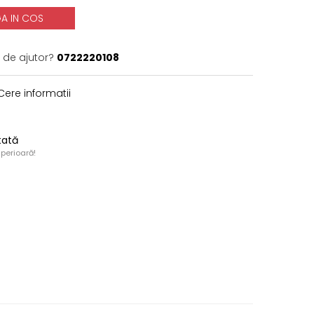
A IN COS
 de ajutor?
0722220108
ere informatii
tată
uperioară!