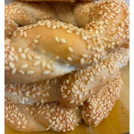
Biscuiți/Fursecuri
Cereale / Fulgi / Musli
Gustări
Bomboane / Acadele / Jeleuri
Băuturi
Ciocolată
Tartinabile