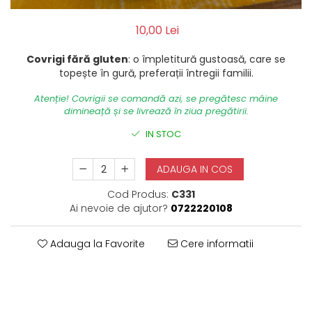
10,00 Lei
Covrigi fără gluten
: o împletitură gustoasă, care se
topește în gură, preferații întregii familii.
Atenție! Covrigii se comandă azi, se pregătesc mâine
dimineață și se livrează în ziua pregătirii.
IN STOC
ADAUGA IN COS
Cod Produs:
C331
Ai nevoie de ajutor?
0722220108
Adauga la Favorite
Cere informatii