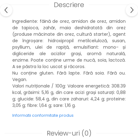
Descriere
Ingrediente: făină de orez, amidon de orez, amidon
de tapioca, zahăr, maia deshidratată din orez
(produse măcinate din orez, cultură starter), agent
de îngroșare: hidroxipropil metilceluloză, susan,
psyllium, ulei de rapiță, emulsifiant: mono- și
digliceride ale acizilor grași, aromă naturală,
enzime. Poate conține urme de nucă, soia, lactoză.
A se păstra la loc uscat și răcoros.
Nu conține gluten. Fără lapte. Fără soia. Fără ou.
Vegan.
Valori nutriționale / 100g: Valoare energetică: 308.39
kcal, grăsimi: 5,16 g, din care acizi grași saturați: 0,88
g; glucide: 58,4 g, din care zaharuri: 4,24 g; proteine:
3,05 g; fibre: 1,64 g; sare: 1,16 g.
Informatii conformitate produs
Review-uri
(0)