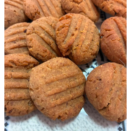
Biscuiți/Fursecuri
Cereale / Fulgi / Musli
Gustări
Bomboane / Acadele / Jeleuri
Băuturi
Ciocolată
Tartinabile