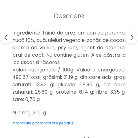
Descriere
Ingrediente: făină de orez, amidon de porumb,
nucă 10%, ouă, uleiuri vegetale, zahăr de cocos,
aromă de vanilie, psyllium, agent de afânare:
praf de copt. Nu conține gluten. A se păstra la
loc uscat și răcoros.
Valori nutriționale / 100g: Valoare energetică:
490,87 kcal, grăsimi: 21,19 g, din care acizi grași
saturați: 13,82 g; glucide: 68,90 g, din care
zaharuri: 25,89 g; proteine: 6,14 g; fibre: 3,35 g;
sare: 0,70 g.
Gramaj: 200 g
Informatii conformitate produs