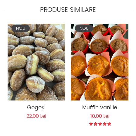
PRODUSE SIMILARE
NOU
NOU
Gogoși
Muffin vanilie
22,00 Lei
10,00 Lei