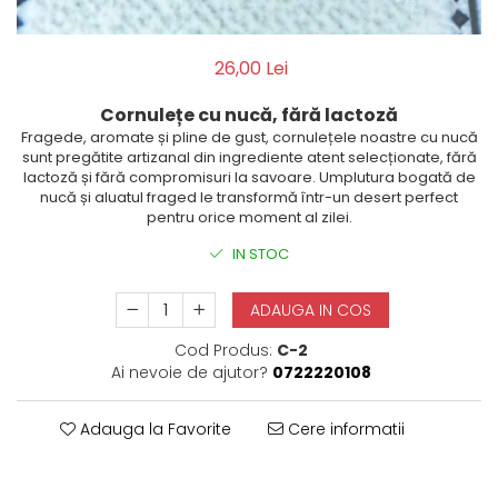
26,00 Lei
Cornulețe cu nucă, fără lactoză
Fragede, aromate și pline de gust, cornulețele noastre cu nucă
sunt pregătite artizanal din ingrediente atent selecționate, fără
lactoză și fără compromisuri la savoare. Umplutura bogată de
nucă și aluatul fraged le transformă într-un desert perfect
pentru orice moment al zilei.
IN STOC
ADAUGA IN COS
Cod Produs:
C-2
Ai nevoie de ajutor?
0722220108
Adauga la Favorite
Cere informatii