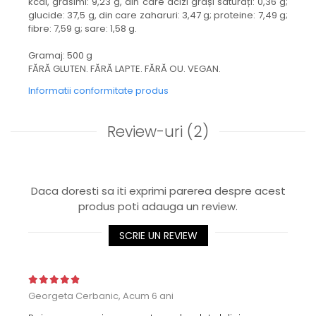
kcal, grăsimi: 9,23 g, din care acizi grași saturați: 0,36 g;
glucide: 37,5 g, din care zaharuri: 3,47 g; proteine: 7,49 g;
fibre: 7,59 g; sare: 1,58 g.
Gramaj: 500 g
FĂRĂ GLUTEN. FĂRĂ LAPTE. FĂRĂ OU. VEGAN.
Informatii conformitate produs
Review-uri
(2)
Daca doresti sa iti exprimi parerea despre acest
produs poti adauga un review.
SCRIE UN REVIEW
Georgeta Cerbanic,
Acum 6 ani