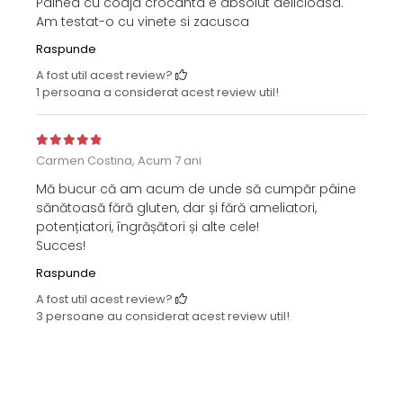
Painea cu coaja crocanta e absolut delicioasa.
Am testat-o cu vinete si zacusca
Raspunde
A fost util acest review?
1 persoana a considerat acest review util!
Carmen Costina,
Acum 7 ani
Mă bucur că am acum de unde să cumpăr pâine
sănătoasă fără gluten, dar și fără ameliatori,
potențiatori, îngrășători și alte cele!
Succes!
Raspunde
A fost util acest review?
3 persoane au considerat acest review util!