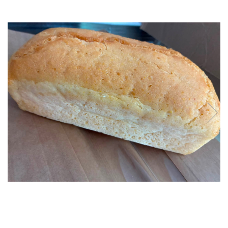
Biscuiți/Fursecuri
Cereale / Fulgi / Musli
Gustări
Bomboane / Acadele / Jeleuri
Băuturi
Ciocolată
Tartinabile