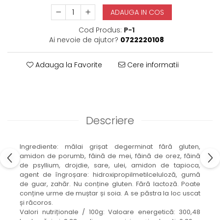
ADAUGA IN COS
Cod Produs:
P-1
Ai nevoie de ajutor?
0722220108
Adauga la Favorite
Cere informatii
Descriere
Ingrediente: mălai grișat degerminat fără gluten,
amidon de porumb, făină de mei, făină de orez, făină
de psyllium, drojdie, sare, ulei, amidon de tapioca,
agent de îngroșare: hidroxipropilmetilceluloză, gumă
de guar, zahăr. Nu conține gluten. Fără lactoză. Poate
conține urme de muștar și soia. A se păstra la loc uscat
și răcoros.
Valori nutriționale / 100g: Valoare energetică: 300,48