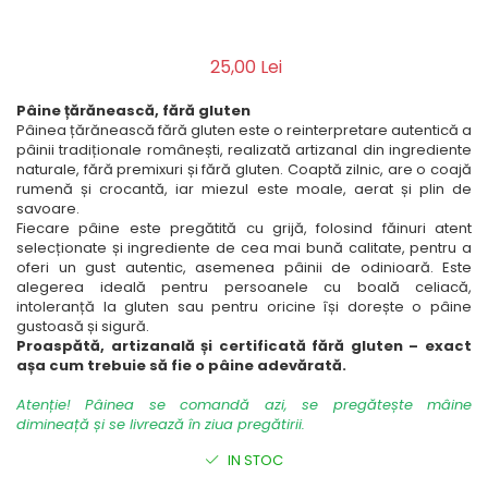
25,00 Lei
Pâine țărănească, fără gluten
Pâinea țărănească fără gluten este o reinterpretare autentică a
pâinii tradiționale românești, realizată artizanal din ingrediente
naturale, fără premixuri și fără gluten. Coaptă zilnic, are o coajă
rumenă și crocantă, iar miezul este moale, aerat și plin de
savoare.
Fiecare pâine este pregătită cu grijă, folosind făinuri atent
selecționate și ingrediente de cea mai bună calitate, pentru a
oferi un gust autentic, asemenea pâinii de odinioară. Este
alegerea ideală pentru persoanele cu boală celiacă,
intoleranță la gluten sau pentru oricine își dorește o pâine
gustoasă și sigură.
Proaspătă, artizanală și certificată fără gluten – exact
așa cum trebuie să fie o pâine adevărată.
Atenție! Pâinea se comandă azi, se pregătește mâine
dimineață și se livrează în ziua pregătirii.
IN STOC