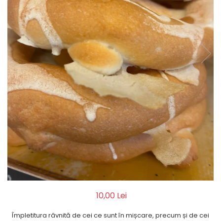
Biscuiți/Fursecuri
Cereale / Fulgi / Musli
Gustări
Bomboane / Acadele / Jeleuri
Băuturi
Ciocolată
Tartinabile
10,00 Lei
Împletitura râvnită de cei ce sunt în mișcare, precum și de cei