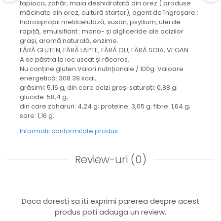
tapioca, zahăr, maia deshidratată din orez ( produse
măcinate din orez, cultură starter), agent de îngroșare :
hidroxipropil metilceluloză, susan, psyllium, ulei de
rapiță, emulsifiant : mono- și digliceride ale acizilor
grași, aromă naturală, enzime.
FĂRĂ GLUTEN, FĂRĂ LAPTE, FĂRĂ OU, FĂRĂ SOIA, VEGAN.
A se păstra la loc uscat și răcoros.
Nu conține gluten.Valori nutriționale / 100g: Valoare
energetică: 308.39 kcal,
grăsimi: 5,16 g, din care acizi grași saturați: 0,88 g;
glucide: 58,4 g,
din care zaharuri: 4,24 g; proteine: 3,05 g; fibre: 1,64 g;
sare: 1,16 g.
Informatii conformitate produs
Review-uri
(0)
Daca doresti sa iti exprimi parerea despre acest
produs poti adauga un review.