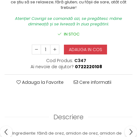
ce știu să se relaxeze; fără gluten; cu fâșii de sare, atât cât
trebuie!
Atenție! Covrigii se comandă azi, se pregătesc mâine
dimineață și se livrează în ziua pregătirii.
IN STOC
ADAUGA IN COS
Cod Produs:
C347
Ai nevoie de ajutor?
0722220108
Adauga la Favorite
Cere informatii
Descriere
Ingrediente: făină de orez, amidon de orez, amidon de