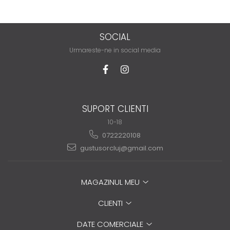
Biscuiți/Fursecuri
Cereale / Fulgi / Musli
SOCIAL
Gustări
Urmareste-ne in social media
Bomboane / Acadele / Jeleuri
Băuturi
Ciocolată
Tartinabile
SUPORT CLIENTI
10-18
0722220108
gustusorcluj@gmail.com
MAGAZINUL MEU
CLIENTI
DATE COMERCIALE