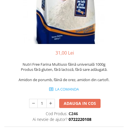
Napolitane/Pișcoturi
Biscuiți/Fursecuri
Cereale / Fulgi / Musli
Gustări
Bomboane / Acadele / Jeleuri
Băuturi
31,00 Lei
Ciocolată
Nutri Free Farina Multiuso făină universală 1000g
Tartinabile
Produs fără gluten, fără lactoză, fără sare adăugată.
Amidon de porumb, făină de orez, amidon din cartofi.
LA COMANDA
ADAUGA IN COS
Cod Produs:
C246
Ai nevoie de ajutor?
0722220108