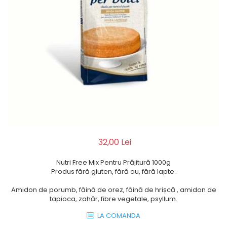
Biscuiți/Fursecuri
Cereale / Fulgi / Musli
Gustări
Bomboane / Acadele / Jeleuri
Băuturi
Ciocolată
Tartinabile
32,00 Lei
Nutri Free Mix Pentru Prăjitură 1000g
Produs fără gluten, fără ou, fără lapte.
Amidon de porumb, făină de orez, făină de hrișcă , amidon de
tapioca, zahăr, fibre vegetale, psyllum.
LA COMANDA