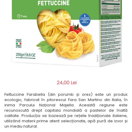
Biscuiți/Fursecuri
Cereale / Fulgi / Musli
Gustări
Bomboane / Acadele / Jeleuri
Băuturi
Ciocolată
Tartinabile
24,00 Lei
Fettuccine Farabella (din porumb și orez) este un produs
ecologic, fabricat în pitorescul Fara San Martino din Italia, în
inima Parcului Național Majella. Această regiune este
recunoscută drept capitala mondială a pastelor de înaltă
calitate. Producția se bazează pe rețete tradiționale italiene,
utilizând materii prime atent selecționate, apă pură de izvor și
un mediu natural.