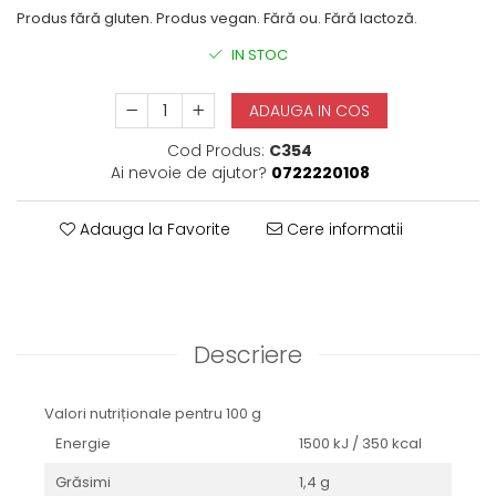
Produs fără gluten. Produs vegan. Fără ou. Fără lactoză.
IN STOC
ADAUGA IN COS
Cod Produs:
C354
Ai nevoie de ajutor?
0722220108
Adauga la Favorite
Cere informatii
Descriere
Valori nutriționale pentru 100 g
Energie
1500 kJ / 350 kcal
Grăsimi
1,4 g