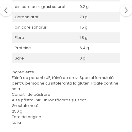
din care acizi grași saturați
0,2 g
Carbohidrați
78 g
din care zaharuri
1,5 g
Fibre
1,8 g
Proteine
6,4 g
Sare
0 g
Ingrediente
Făină de porumb UE, făină de orez. Special formulată
pentru persoane cu intoleranță la gluten. Poate conține
soia.
Condiții de păstrare
A se păstra într-un loc răcoros și uscat.
Greutate netă
250 g
Țara de origine
Italia