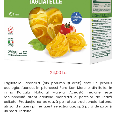
Biscuiți/Fursecuri
Cereale / Fulgi / Musli
Gustări
Bomboane / Acadele / Jeleuri
Băuturi
Ciocolată
Tartinabile
24,00 Lei
Tagliatelle Farabella (din porumb și orez) este un produs
ecologic, fabricat în pitorescul Fara San Martino din Italia, în
inima Parcului Național Majella. Această regiune este
recunoscută drept capitala mondială a pastelor de înaltă
calitate. Producția se bazează pe rețete tradiționale italiene,
utilizând materii prime atent selecționate, apă pură de izvor și
un mediu natural.