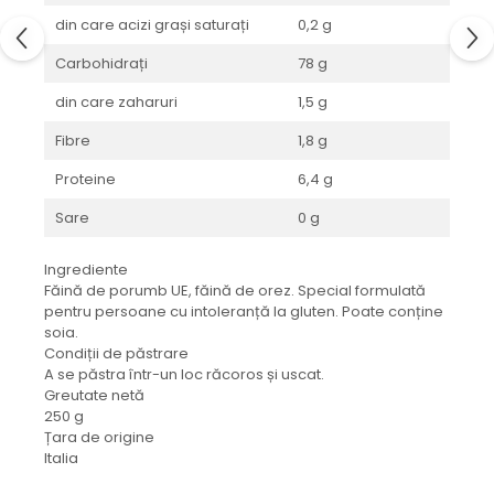
din care acizi grași saturați
0,2 g
Carbohidrați
78 g
din care zaharuri
1,5 g
Fibre
1,8 g
Proteine
6,4 g
Sare
0 g
Ingrediente
Făină de porumb UE, făină de orez. Special formulată
pentru persoane cu intoleranță la gluten. Poate conține
soia.
Condiții de păstrare
A se păstra într-un loc răcoros și uscat.
Greutate netă
250 g
Țara de origine
Italia