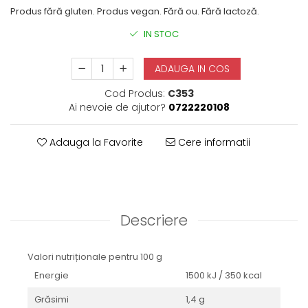
Produs fără gluten. Produs vegan. Fără ou. Fără lactoză.
IN STOC
ADAUGA IN COS
Cod Produs:
C353
Ai nevoie de ajutor?
0722220108
Adauga la Favorite
Cere informatii
Descriere
Valori nutriționale pentru 100 g
Energie
1500 kJ / 350 kcal
Grăsimi
1,4 g