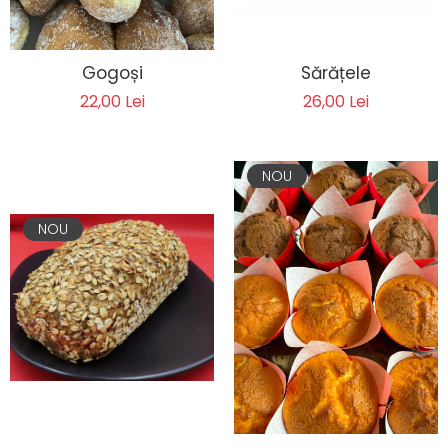
Sărățele
Gogoși
26,00 Lei
22,00 Lei
NOU
NOU