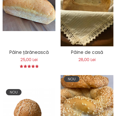
Biscuiți/Fursecuri
Cereale / Fulgi / Musli
Gustări
Bomboane / Acadele / Jeleuri
Băuturi
Ciocolată
Tartinabile
Pâine țărănească
Pâine de casă
25,00 Lei
28,00 Lei
NOU
NOU