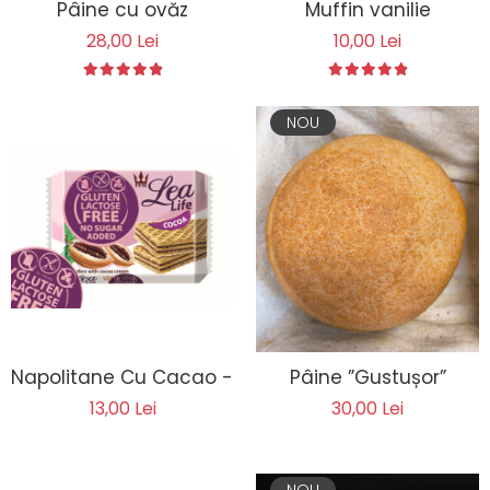
Pâine cu ovăz
Muffin vanilie
28,00 Lei
10,00 Lei
NOU
Napolitane Cu Cacao - Lea Life 95g
Pâine ”Gustușor”
13,00 Lei
30,00 Lei
NOU