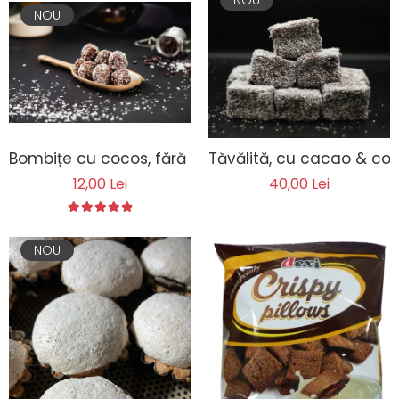
NOU
Bombițe cu cocos, fără lactoză
Tăvălită, cu cacao & coc
12,00 Lei
40,00 Lei
NOU