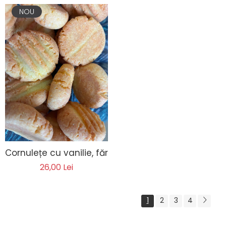
NOU
Cornulețe cu vanilie, fără lactoză, fără zahăr
26,00 Lei
1
2
3
4