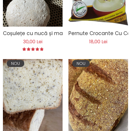
Pernute Crocante Cu Ca
Coșulețe cu nucă și magiun
18,00 Lei
30,00 Lei
NOU
NOU