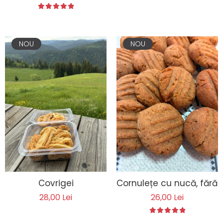
NOU
NOU
Covrigei
Cornulețe cu nucă, fără 
28,00 Lei
26,00 Lei