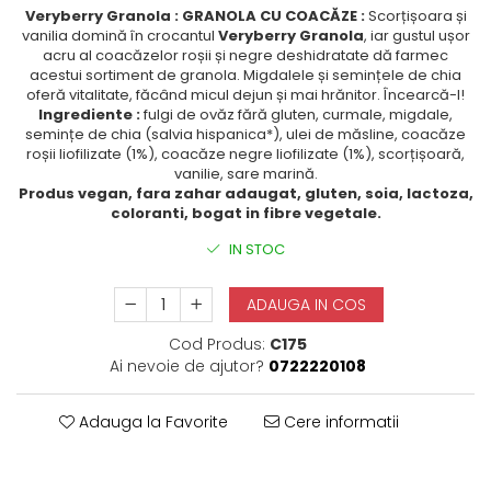
Veryberry Granola : GRANOLA CU COACĂZE :
Scorțișoara și
vanilia domină în crocantul
Veryberry Granola
, iar gustul ușor
acru al coacăzelor roșii și negre deshidratate dă farmec
acestui sortiment de granola. Migdalele și semințele de chia
oferă vitalitate, făcând micul dejun și mai hrănitor. Încearcă-l!
Ingrediente :
fulgi de ovăz fără gluten, curmale, migdale,
semințe de chia (salvia hispanica*), ulei de măsline, coacăze
roșii liofilizate (1%), coacăze negre liofilizate (1%), scorțișoară,
vanilie, sare marină.
Produs vegan, fara zahar adaugat, gluten, soia, lactoza,
coloranti, bogat in fibre vegetale.
IN STOC
ADAUGA IN COS
Cod Produs:
C175
Ai nevoie de ajutor?
0722220108
Adauga la Favorite
Cere informatii