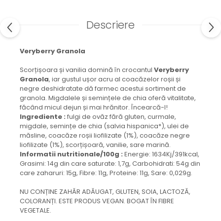
Descriere
Veryberry Granola
Scorțișoara și vanilia domină în crocantul
Veryberry
Granola
, iar gustul ușor acru al coacăzelor roșii și
negre deshidratate dă farmec acestui sortiment de
granola. Migdalele și semințele de chia oferă vitalitate,
făcând micul dejun și mai hrănitor. Încearcă-l!
Ingrediente :
fulgi de ovăz fără gluten, curmale,
migdale, semințe de chia (salvia hispanica*), ulei de
măsline, coacăze roșii liofilizate (1%), coacăze negre
liofilizate (1%), scorțișoară, vanilie, sare marină.
Informatii nutritionale/100g :
Energie: 1634Kj/391kcal,
Grasimi: 14g din care saturate: 1,7g, Carbohidrati: 54g din
care zaharuri: 15g, Fibre: 11g, Proteine: 11g, Sare: 0,029g.
NU CONȚINE ZAHĂR ADĂUGAT, GLUTEN, SOIA, LACTOZĂ,
COLORANȚI. ESTE PRODUS VEGAN. BOGAT ÎN FIBRE
VEGETALE.