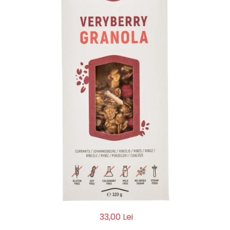
Biscuiți/Fursecuri
Cereale / Fulgi / Musli
Gustări
Bomboane / Acadele / Jeleuri
Băuturi
Ciocolată
Tartinabile
33,00 Lei