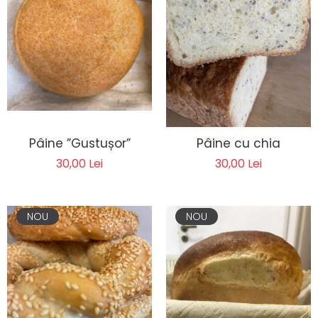
Biscuiți/Fursecuri
Cereale / Fulgi / Musli
Gustări
Bomboane / Acadele / Jeleuri
Băuturi
Ciocolată
Tartinabile
Pâine ”Gustușor”
Pâine cu chia
30,00 Lei
30,00 Lei
NOU
NOU