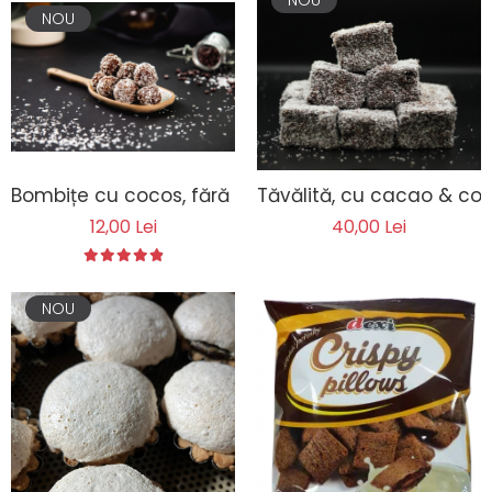
NOU
Bombițe cu cocos, fără lactoză
Tăvălită, cu cacao & coc
12,00 Lei
40,00 Lei
NOU