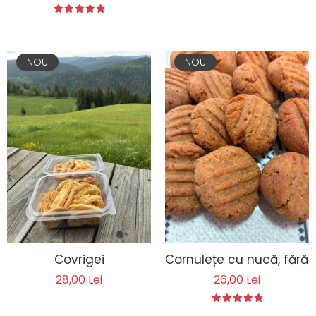
NOU
NOU
Covrigei
Cornulețe cu nucă, fără 
28,00 Lei
26,00 Lei