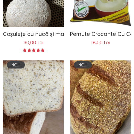
Pernute Crocante Cu Ca
Coșulețe cu nucă și magiun
18,00 Lei
30,00 Lei
NOU
NOU