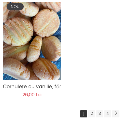
NOU
Cornulețe cu vanilie, fără lactoză, fără zahăr
26,00 Lei
1
2
3
4