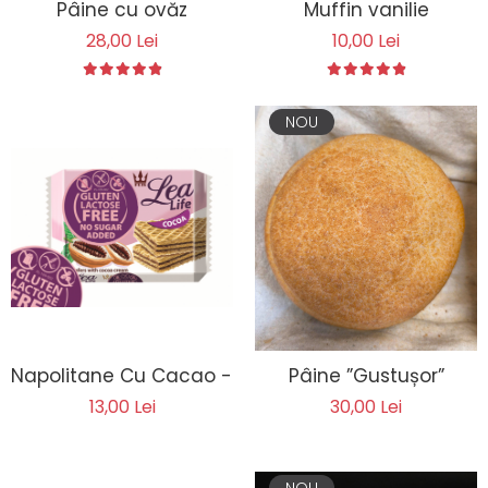
Pâine cu ovăz
Muffin vanilie
28,00 Lei
10,00 Lei
NOU
Napolitane Cu Cacao - Lea Life 95g
Pâine ”Gustușor”
13,00 Lei
30,00 Lei
NOU