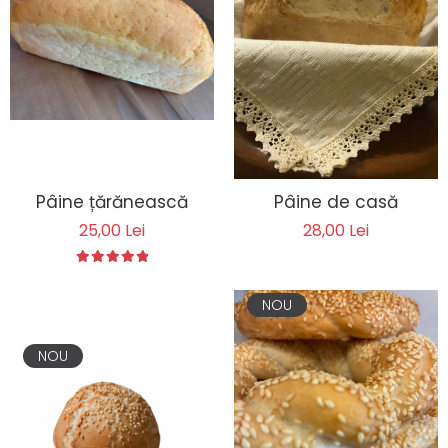
Biscuiți/Fursecuri
Cereale / Fulgi / Musli
Gustări
Bomboane / Acadele / Jeleuri
Băuturi
Ciocolată
Tartinabile
Pâine țărănească
Pâine de casă
25,00 Lei
28,00 Lei
NOU
NOU