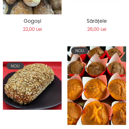
Sărățele
Gogoși
26,00 Lei
22,00 Lei
NOU
NOU